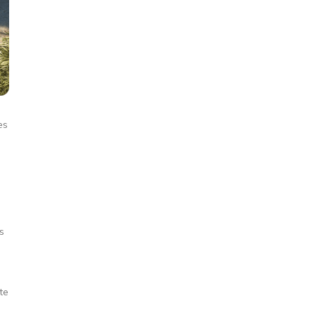
es
s
te