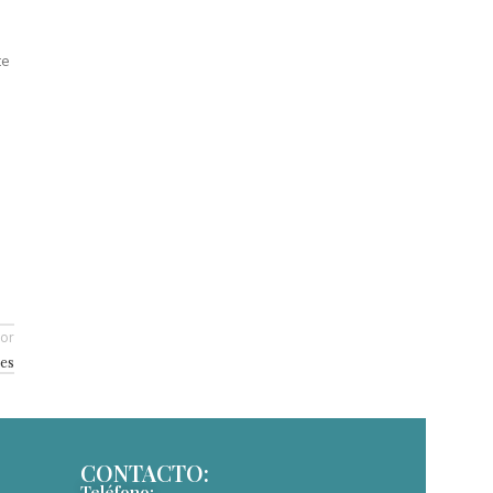
te
ior
es
CONTACTO:
Teléfono: