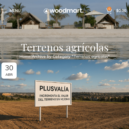
0
MENU
$
0.00
Terrenos agrícolas
Home
Archive by Category "Terrenos agrícolas"
30
ABR