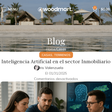
0
MENU
$
0.00
Blog
Home
Casas
,
CASAS
TERRENOS
Inteligencia Artificial en el sector Inmobiliario
Iris Valenzuela
El 01/31/2025
Comentarios desactivados