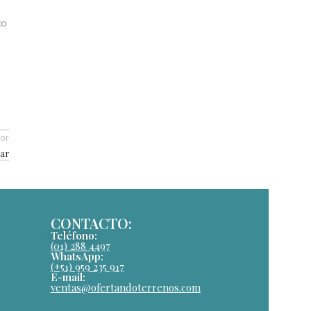
to
ior
rar
CONTACTO:
Teléfono:
(01) 288 4497
WhatsApp:
(+51) 959 235 917
E-mail:
ventas@ofertandoterrenos.com