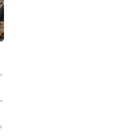
es
os
l